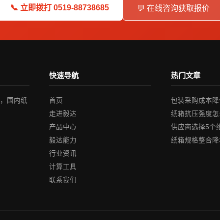
📞 立即拨打 0519-88738685
💬 在线咨询获取报价
快速导航
热门文章
业，国内纸
首页
包装采购成本降低
走进毅达
纸箱抗压强度怎
产品中心
供应商选择5个
毅达能力
纸箱规格整合降
行业资讯
计算工具
联系我们