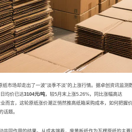
，原纸市场却走出了一波"淡季不淡"的上涨行情。据卓创资讯监测
场日均价已达
3104元/吨
，较5月末上涨5.26%，同比涨幅高达
造企业而言，这轮原纸涨价潮正悄然推高纸箱采购成本，如何把握
的话题。
动共同作用的结果。从成本端看，废黄板纸作为瓦楞原纸的主要