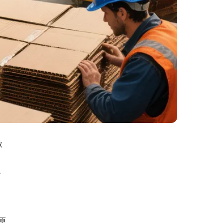
数
价
原