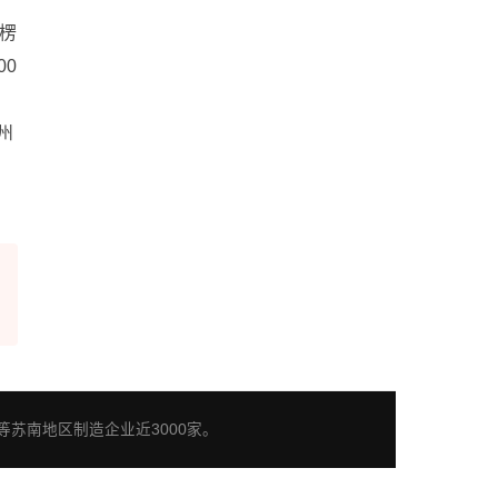
瓦楞
00
州
苏南地区制造企业近3000家。