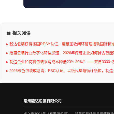
📖 相关阅读
▸ 毅达包装获得德国RESY认证，废纸回收闭环管理接轨国际标
▸ 纸箱包装行业数字化转型加速：2026年传统企业如何抢占智
▸ 制造企业如何将包装采购成本降低20%-30%？——来自3000
▸ 2026绿色包装成刚需：FSC认证、以纸代塑与循环纸箱，制
常州毅达包装有限公司
成立于2001年（原丰源包装），25年深耕纸制品包装行