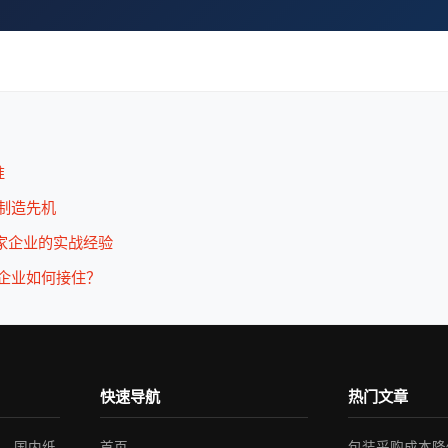
准
能制造先机
+家企业的实战经验
造企业如何接住？
快速导航
热门文章
业，国内纸
首页
包装采购成本降低