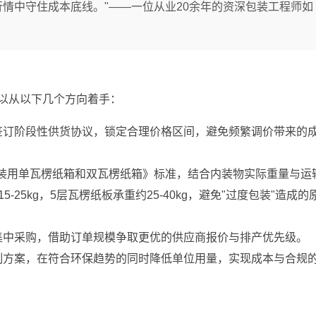
情中守住成本底线。"——一位从业20余年的资深包装工程师如
？
以从以下几个方向着手：
签订阶段性供货协议，锁定合理价格区间，避免频繁调价带来的
5《运输包装用单瓦楞纸箱和双瓦楞纸箱》标准，结合内装物实际重量与运
25kg，5层瓦楞纸板承重约25-40kg，避免"过度包装"造成的
集中采购，借助订单规模争取更优的供应商报价与排产优先级。
制方案，在符合环保趋势的同时降低单位用量，实现成本与合规