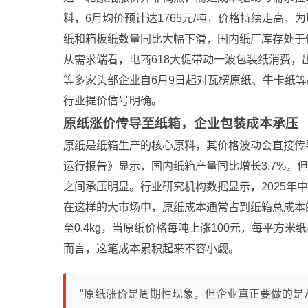
料，6月均价预计达1765元/吨，价格持续走高，
纸和箱板纸数量同比大幅下滑，国内纸厂库存处于
从需求端看，电商618大促带动一波包装纸消费
等多家头部企业自6月9日起对瓦楞原纸、牛卡纸等
行业提价信号明确。
原纸涨价传导至纸箱，企业包装成本承压
原纸是纸箱生产的核心原料，其价格波动会直接传导
运行报告》显示，国内纸箱产量同比增长3.7%，
之间承压明显。行业研究机构数据显示，2025年中
在这样的大市场中，原纸成本通常占到纸箱总成本的
至0.4kg，当原纸价格每吨上涨100元，每平方
而言，这笔成本累积起来不容小觑。
"原纸涨价是周期性现象，但企业真正要做的是从