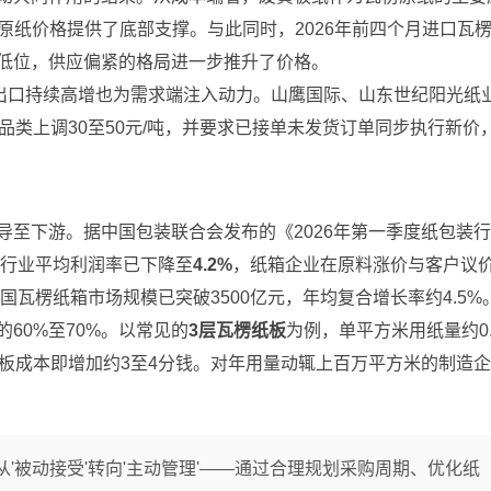
为原纸价格提供了底部支撑。与此同时，2026年前四个月进口瓦
低位，供应偏紧的格局进一步推升了价格。
，出口持续高增也为需求端注入动力。山鹰国际、山东世纪阳光纸
品类上调30至50元/吨，并要求已接单未发货订单同步执行新价
至下游。据中国包装联合会发布的《2026年第一季度纸包装
但行业平均利润率已下降至
4.2%
，纸箱企业在原料涨价与客户议
国瓦楞纸箱市场规模已突破3500亿元，年均复合增长率约4.5%
60%至70%。以常见的
3层瓦楞纸板
为例，单平方米用纸量约0.
米纸板成本即增加约3至4分钱。对年用量动辄上百万平方米的制造
'被动接受'转向'主动管理'——通过合理规划采购周期、优化纸