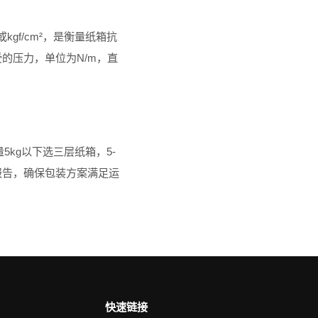
或kgf/cm²，是衡量纸箱抗
承受的压力，单位为N/m，直
kg以下选三层纸箱，5-
试报告，确保包装方案满足运
快速链接