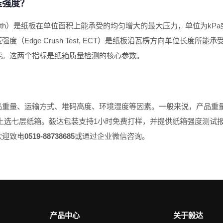
压强度？
Strength）是纸板在单位面积上能承受的均匀增大的最大压力，单位为kPa
（Edge Crush Test, ECT）是纸板沿瓦楞方向单位长度所能
能。这两个指标是纸箱质量检测的核心参数。
？
重量、运输方式、堆码高度、环境湿度等因素。一般来说，产品重量5
kg以上选七层纸箱。毅达包装支持1小时免费打样，并提供纸箱强度测
欢迎致电
0519-88738685
或通过企业微信咨询。
产品中心
关于毅达