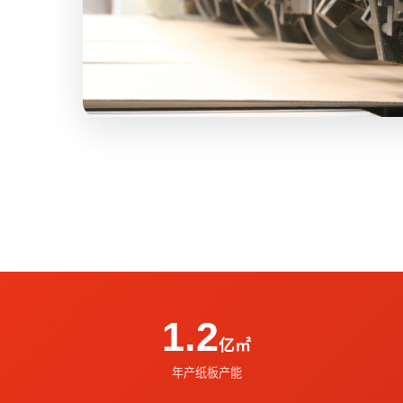
1.2
亿㎡
年产纸板产能