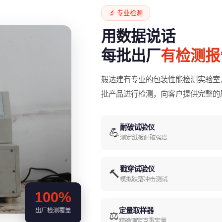
🔬 专业检测
用数据说话
每批出厂
有检测报
毅达建有专业的包装性能检测实验室
批产品进行检测，向客户提供完整的
耐破试验仪
💪
测定纸板耐破强度
戳穿试验仪
🔨
模拟跌落冲击测试
100%
定量取样器
出厂检测覆盖
⚖️
精确测定克重定量