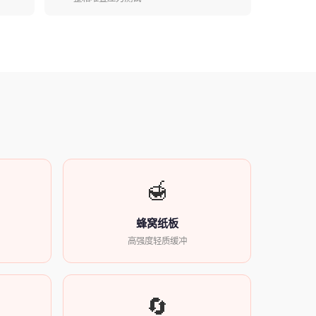
🍯
蜂窝纸板
高强度轻质缓冲
🔄