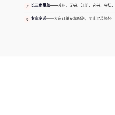
长三角覆盖
——苏州、无锡、江阴、宜兴、金坛
📍
专车专送
——大宗订单专车配送，防止混装损坏
🔒