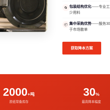
包装结构优化
——专业工
🔄
少用料
集中采购优势
——服务3
📦
于市场散单
获取降本方案
2000
30
+吨
%
原纸常备库存
最高降本幅度