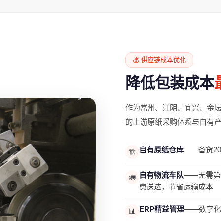
💰 供应链成本优化
降低包装成本
作为常州、江阴、宜兴、金
的上游原纸采购体系与自有
自有原纸仓库
——备货2
🏗️
自有物流车队
——无需第
🚛
费送达，节省运输成本
ERP精益管理
——数字化
📊