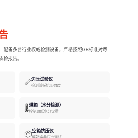
告
，配备多台行业权威检测设备，严格按照GB标准对每
质检报告。
边压试验仪
📏
检测纸板抗压强度
烘箱（水分检测）
🌡️
控制原纸水分含量
空箱抗压仪
📦
整箱堆叠压力测试