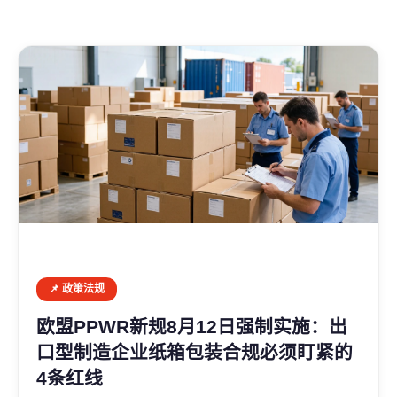
📌 政策法规
欧盟PPWR新规8月12日强制实施：出
口型制造企业纸箱包装合规必须盯紧的
4条红线