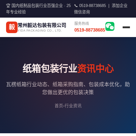
🏆 国内纸制品包装行业百强企业 · 25
📞
0519-88738685
|
添加企业
年专业经验
微信咨询
服务热线
常州毅达包装有限公司
毅
0519-88738685
YIDA PACKAGING CO., LTD.
纸箱包装行业
资讯中心
瓦楞纸箱行业动态、纸箱采购指南、包装成本优化，助
您做出更优的包装决策
首页
›
行业资讯