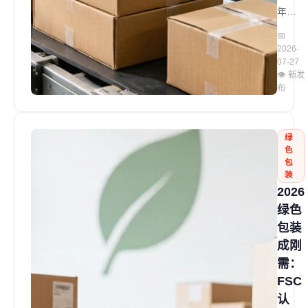
年下
半
📅
年，
2026-
瓦楞
07-27
原纸
👁️ 新发
布
处于
季节
性价
格低
绿
色
位，
包
但废
装
纸收
2026
购价
绿色
已现
包装
上涨
成刚
信
需：
号，
FSC
纸箱
采购
认